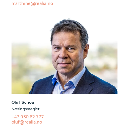
marthine@realia.no
Oluf Schou
Næringsmegler
+47 930 62 777
oluf@realia.no