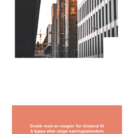
Snakk med en megler for bistand til
å kjøpe eller selge næringseiendom