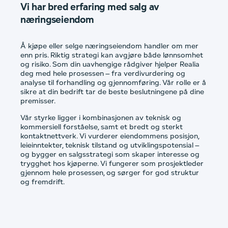
Vi har bred erfaring med salg av
næringseiendom
Å kjøpe eller selge næringseiendom handler om mer
enn pris. Riktig strategi kan avgjøre både lønnsomhet
og risiko. Som din uavhengige rådgiver hjelper Realia
deg med hele prosessen – fra verdivurdering og
analyse til forhandling og gjennomføring. Vår rolle er å
sikre at din bedrift tar de beste beslutningene på dine
premisser.
Vår styrke ligger i kombinasjonen av teknisk og
kommersiell forståelse, samt et bredt og sterkt
kontaktnettverk. Vi vurderer eiendommens posisjon,
leieinntekter, teknisk tilstand og utviklingspotensial –
og bygger en salgsstrategi som skaper interesse og
trygghet hos kjøperne. Vi fungerer som prosjektleder
gjennom hele prosessen, og sørger for god struktur
og fremdrift.