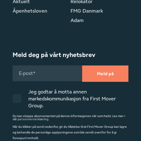
Aktuelt
Relokator
Åpenhetsloven
FMG Danmark
Adam
Meld deg på vårt nyhetsbrev
Jeg godtar å motta annen
markedskommunikasjon fra First Mover
Group.
Du kan stoppe abonnementet på denne informasjonen når som helst. Les mer i
vår
personvernerklæring
.
Når du klikker på send nedenfor, gir du tillatelse til at First Mover Group kan lagre
og behandle de personlige opplysningene som ble sendt ovenfor for å gi
forespurt innhold.