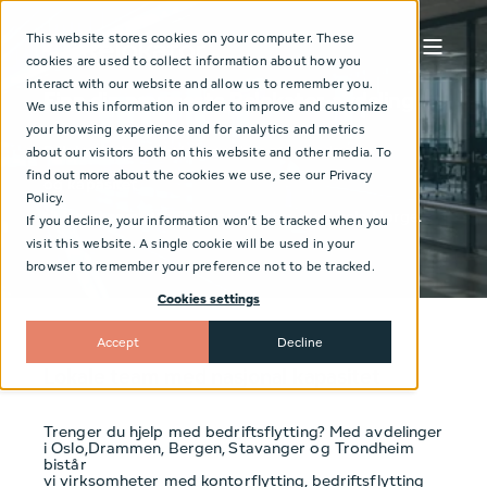
This website stores cookies on your computer. These
cookies are used to collect information about how you
interact with our website and allow us to remember you.
Finn din nærmeste Relokator-avdeling
We use this information in order to improve and customize
your browsing experience and for analytics and metrics
Relokator har lokale team i de største byene
about our visitors both on this website and other media. To
find out more about the cookies we use, see our Privacy
og kapasitet
Policy.
til å gjennomføre flytteprosjekter over hele Norge.
If you decline, your information won’t be tracked when you
visit this website. A single cookie will be used in your
browser to remember your preference not to be tracked.
Cookies settings
Accept
Decline
Lokale team med nasjonal kapasitet
Trenger du hjelp med bedriftsflytting?
Med avdelinger
i Oslo,Drammen, Bergen, Stavanger og Trondheim
bistår
vi virksomheter med kontorflytting, bedriftsflytting