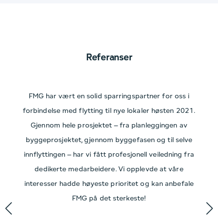
Referanser
FMG har vært en solid sparringspartner for oss i
forbindelse med flytting til nye lokaler høsten 2021.
kv
Gjennom hele prosjektet – fra planleggingen av
g
byggeprosjektet, gjennom byggefasen og til selve
o
innflyttingen – har vi fått profesjonell veiledning fra
n
dedikerte medarbeidere. Vi opplevde at våre
interesser hadde høyeste prioritet og kan anbefale
re
FMG på det sterkeste!
b