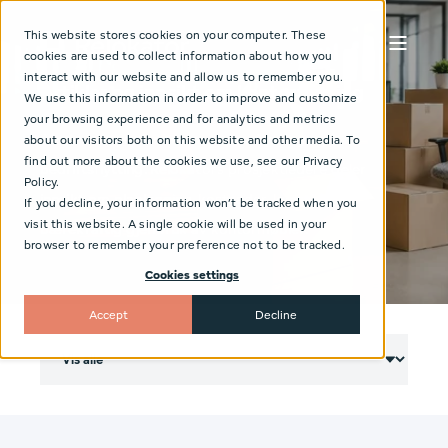
This website stores cookies on your computer. These
cookies are used to collect information about how you
interact with our website and allow us to remember you.
Artikler og innsikt om kontorflytting
We use this information in order to improve and customize
your browsing experience and for analytics and metrics
Alt du trenger å vite om kontorflytting og
about our visitors both on this website and other media. To
find out more about the cookies we use, see our Privacy
bedriftsflytting. Relokators prosjektledere deler
Policy.
innsikt om planlegging, kostnader, logistikk og
If you decline, your information won’t be tracked when you
visit this website. A single cookie will be used in your
bærekraftig gjenbruk av kontormøbler.
browser to remember your preference not to be tracked.
Cookies settings
Accept
Decline