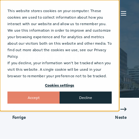
This website stores cookies on your computer. These
cookies are used to collect information about how you
interact with our website and allow us to remember you.
Relokator
12. jun 2023
< 1 min read
We use this information in order to improve and customize
your browsing experience and for analytics and metrics
Relokator har
about our visitors both on this website and other media. To
find out more about the cookies we use, see our Privacy
flyttet EY til
Policy.
If you decline, your information won’t be tracked when you
Stortorvet 7
visit this website. A single cookie will be used in your
browser to remember your preference not to be tracked.
Cookies settings
Accept
Decline
Forrige
Neste