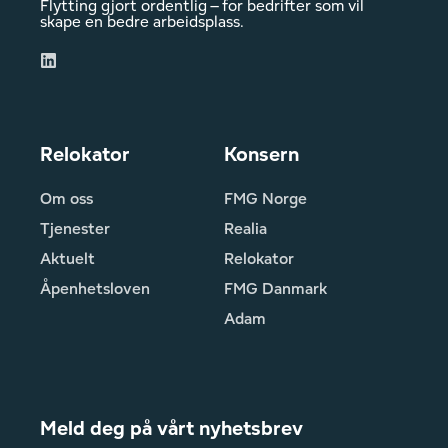
Flytting gjort ordentlig – for bedrifter som vil
skape en bedre arbeidsplass.
Relokator
Konsern
Om oss
FMG Norge
Tjenester
Realia
Aktuelt
Relokator
Åpenhetsloven
FMG Danmark
Adam
Meld deg på vårt nyhetsbrev