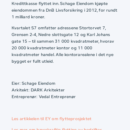
Kredittkasse flyttet inn. Schage Eiendom kjøpte
eiendommen fra DnB Livsforsikring i 2012, for rundt
1 milliard kroner.
Kvartalet S7 omfatter adressene Stortorvet 7,
Grensen 2-4, Nedre slottsgate 12 og Karl Johans
gate 15 – til sammen 31 000 kvadratmeter, hvorav
20 000 kvadratmeter kontor og 11 000
kvadratmeter handel. Alle kontorarealene i det nye
bygget er fullt utleid.
Eier: Schage Eiendom
Arkitekt: DARK Arkitekter
Entreprenør: Vedal Entreprenør
Les artikkelen til EY om flytteprosjektet
Les mer om bærekraftig flytting av bedrifter