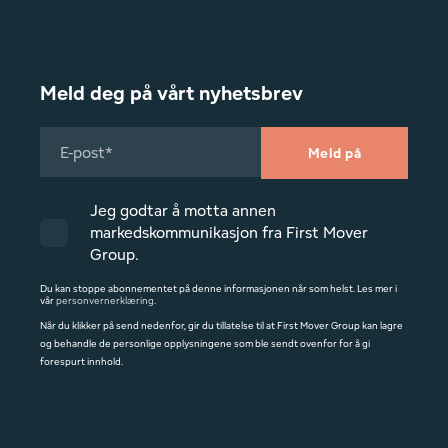
Meld deg på vårt nyhetsbrev
Jeg godtar å motta annen
markedskommunikasjon fra First Mover
Group.
Du kan stoppe abonnementet på denne informasjonen når som helst. Les mer i
vår
personvernerklæring
.
Når du klikker på send nedenfor, gir du tillatelse til at First Mover Group kan lagre
og behandle de personlige opplysningene som ble sendt ovenfor for å gi
forespurt innhold.