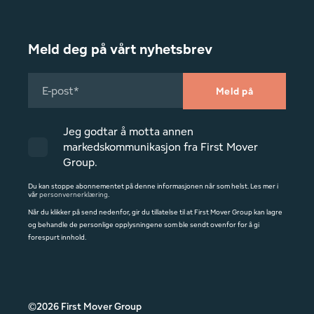
Meld deg på vårt nyhetsbrev
Jeg godtar å motta annen
markedskommunikasjon fra First Mover
Group.
Du kan stoppe abonnementet på denne informasjonen når som helst. Les mer i
vår
personvernerklæring
.
Når du klikker på send nedenfor, gir du tillatelse til at First Mover Group kan lagre
og behandle de personlige opplysningene som ble sendt ovenfor for å gi
forespurt innhold.
©2026 First Mover Group