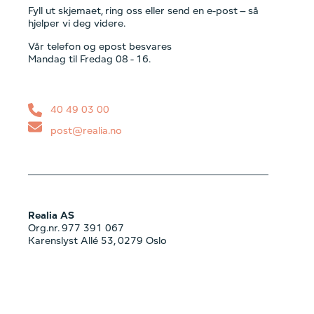
Fyll ut skjemaet, ring oss eller send en e-post – så
hjelper vi deg videre.
Vår telefon og epost besvares
Mandag til Fredag 08 - 16.
40 49 03 00
post@realia.no
Realia AS
Org.nr. 977 391 067
Karenslyst Allé 53, 0279 Oslo