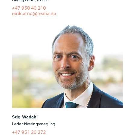
+47 958 40 210
eirik.arno@realia.no
Stig Wadahl
Leder Næringsmegling
+47 951 20 272