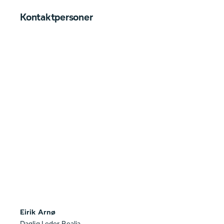
Kontaktpersoner
Eirik Arnø
Daglig Leder, Realia