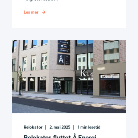
Les mer
Relokator
2. mai 2025
1
min lesetid
Relokator flyttet Å Energi