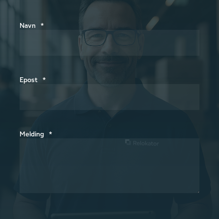
Boligbygg Oslo KF
Dag Einar Thorvaldsen, Prosjektleder
«Veien til Nydalen»
Navn
*
Relokator tilførte kunnskap,
profesjonalitet og kvalitet gjennom hele
Epost
*
prosessen. Boligbygg er meget godt
fornøyd med valget av logistikkpartner
og de oppnådde resultatene. Boligbygg
har samarbeidet nært og godt med
Melding
*
Relokator og gir selskapet våre beste
anbefalinger. Relokator var også en viktig
ressurs opp mot flytteprosjektets
miljøambisjoner og bidro til at prosjektets
mål om høy grad av ombruk og gjenbruk
ble nådd.