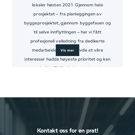
lokaler høsten 2021. Gjennom hele
prosjektet – fra planleggingen av
byggeprosjektet, gjennom byggefasen og
til selve innflyttingen – har vi fått
profesjonell veiledning fra dedikerte
medarbeidere. Vi opplevde at våre
Vis mer
interesser hadde høyeste prioritet og kan
anbefale FMG på det sterkeste!
Kontakt oss for en prat!