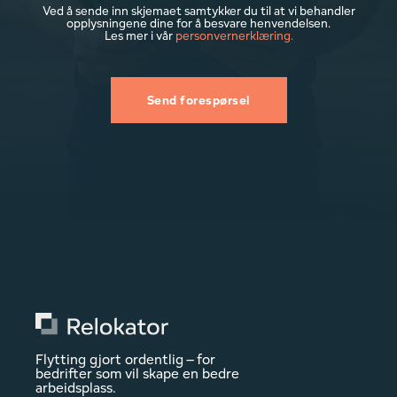
Ved å sende inn skjemaet samtykker du til at vi behandler
opplysningene dine for å besvare henvendelsen.
Les mer i vår
personvernerklæring.
ABG Sundal Collier
Rakel Thjømøe Ektvedt, Head of
Administration
Vi var svært fornøyde med jobben dere
gjorde for oss og synes vi samarbeidet
veldig bra. Det var en trygghet å ha dere
med helt fra planleggingsfasen, og
Flytting gjort ordentlig – for
bedrifter som vil skape en bedre
gjennom hele prosessen. Hadde god
arbeidsplass.