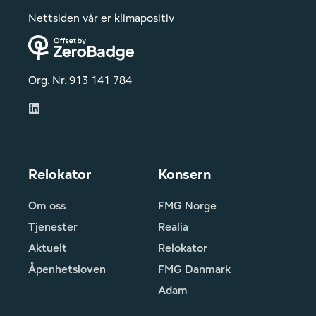
kommunikasjon hele veien, tydelig ledelse
Nettsiden vår er klimapositiv
og problemløsning. Ikke minst positive og
hyggelige mennesker.
Org. Nr. 913 141 784
Relokator
Konsern
Om oss
FMG Norge
UDI
Tjenester
Realia
Lars Bendik Johansen, Prosjektleder
Aktuelt
Relokator
Åpenhetsloven
FMG Danmark
UDI flyttet fra flere lokasjoner i Oslo
Adam
sentrum til ett nytt bygg på Helsfyr, og vi
benyttet FMG både til prosjektrådgivning,