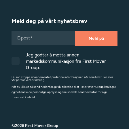
byggrådgivning, leveransekoordinering,
flytting og avvikling. Det var en glede å
Meld deg på vårt nyhetsbrev
samarbeide med FMG – de er
profesjonelle, kunnskapsrike og
serviceinnstilte. Jeg vil ikke nøle med å
anbefale FMG til andre som har behov for
Jeg godtar å motta annen
tilsvarende tjenester.
markedskommunikasjon fra First Mover
Group.
Du kan stoppe abonnementet på denne informasjonen når som helst. Les mer i
vår
personvernerklæring
.
Når du klikker på send nedenfor, gir du tillatelse til at First Mover Group kan lagre
og behandle de personlige opplysningene som ble sendt ovenfor for å gi
forespurt innhold.
©2026 First Mover Group
Sykehuset Nordmøre og Romsdal