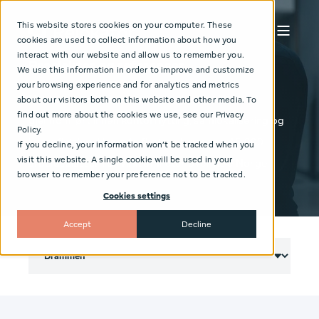
This website stores cookies on your computer. These
cookies are used to collect information about how you
interact with our website and allow us to remember you.
Prosjekter og referanser
We use this information in order to improve and customize
your browsing experience and for analytics and metrics
Her kan du se et utvalg av prosjekter vi har
about our visitors both on this website and other media. To
find out more about the cookies we use, see our Privacy
gjennomført innen kontorflytting, samlokalisering og
Policy.
internflytting. Hvert år flytter vi mer enn 45 000
If you decline, your information won’t be tracked when you
visit this website. A single cookie will be used in your
arbeidsplasser for virksomheter over hele Norge.
browser to remember your preference not to be tracked.
Cookies settings
Accept
Decline