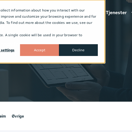
ollect information about how you interact with our
Om oss
Tjenester
o improve and customize your browsing experience and for
dia. To find out more about the cookies we use, see our
er
te. A single cookie will be used in your browser to
jennomført
 settings
Accept
Decline
flytting. Hvert
r virksomheter
eim
Øvrige