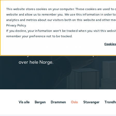
This website stores cookies on your computer. These cookies are used to c
website and allow us to remember you. We use this information in order t
analytics and metrics about our visitors both on this website and other me
Prosjekter og referans
Privacy Policy.
If you decline, your information won’t be tracked when you visit this websi
remember your preference not to be tracked.
Her kan du se et utvalg av prosjekter vi har g
Cookies
innen kontorflytting, samlokalisering og intern
år flytter vi mer enn 45 000 arbeidsplasser fo
over hele Norge.
Vis alle
Bergen
Drammen
Oslo
Stavanger
Trondh