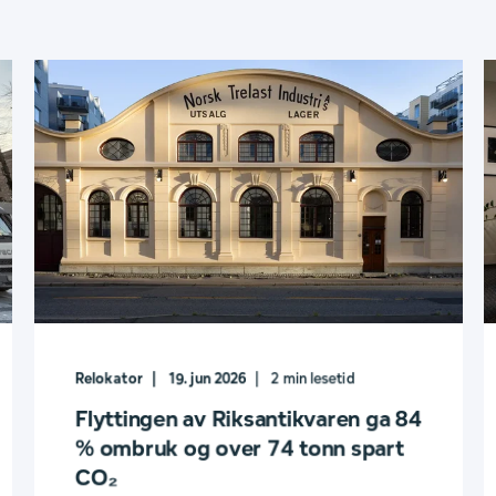
Relokator
19. jun 2026
2
min lesetid
Flyttingen av Riksantikvaren ga 84
% ombruk og over 74 tonn spart
CO₂